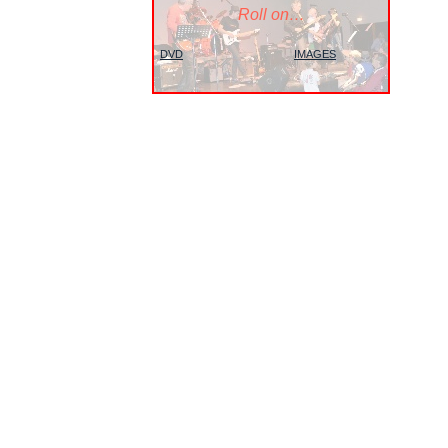
Roll on…
DVD
IMAGES