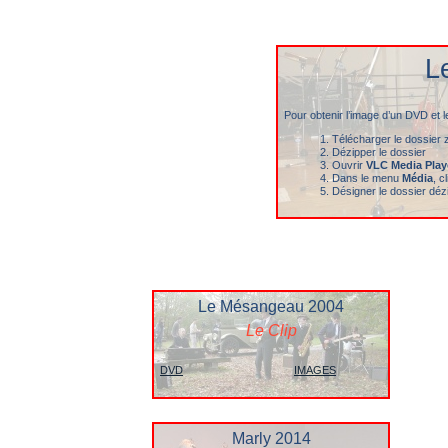
L
Pour obtenir l’image d’un DVD et
Télécharger le dossier 
Dézipper le dossier
Ouvrir
VLC Media Play
Dans le menu
Média
, c
Désigner le dossier déz
Le Mésangeau 2004
Le Clip
DVD
IMAGES
Marly 2014